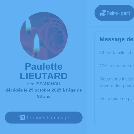
Faire-part
Message de 
Chère famille, ch
Paulette
C’est avec une g
LIEUTARD
Nous vous inviton
née ISSANCHOU
travers des poème
décédée le 25 octobre 2025 à l'âge de
98 ans
Un service de pl
Je rends hommage