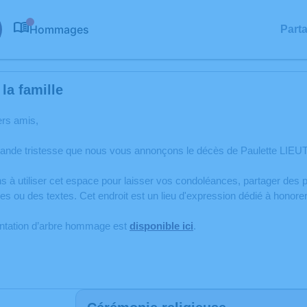
Hommages
Part
0
la famille
ers amis,
rande tristesse que nous vous annonçons le décès de Paulette LIEU
s à utiliser cet espace pour laisser vos condoléances, partager de
s ou des textes. Cet endroit est un lieu d'expression dédié à hono
antation d’arbre hommage est
disponible ici
.