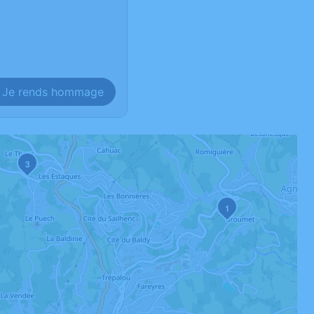
Je rends hommage
3
1