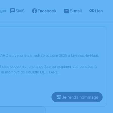
SMS
Facebook
E-mail
Lien
ager
TARD survenu le samedi 25 octobre 2025 à Livinhac-le-Haut.
s photos souvenirs, une anecdote ou exprimer vos pensées à
rer la mémoire de Paulette LIEUTARD.
Je rends hommage