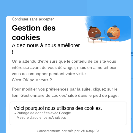
Déroulé de
Le jeudi 3
Église Sain