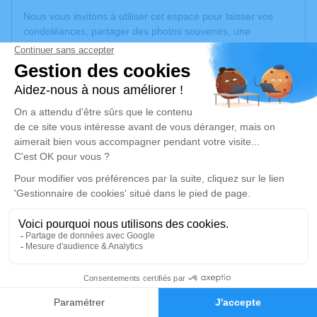
Nous vous invitons à utiliser cet espace pour laisser vos
condoléances, partager des photos souvenirs, une
anecdote ou exprimer vos pensées à travers des poèmes
ou des textes. Cet endroit est un lieu d'expression dédié à
honorer la mémoire de Patricia CAVALIÉ.
Un service de plantation d’arbre hommage est
disponible
ici
.
Je rends hommage
Cérémonie religieuse
mardi 25 février 2025 à 15h00
Église de Sénergues
12320 Sénergues
6
Je rends hommage
Faire-part
Hommages