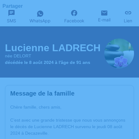
Partager
E-mail
SMS
WhatsApp
Facebook
Lien
Lucienne LADRECH
née DELORT
décédée le 8 août 2024 à l'âge de 91 ans
Message de la famille
Chère famille, chers amis,
C’est avec une grande tristesse que nous vous annonçons
le décès de Lucienne LADRECH survenu le jeudi 08 août
2024 à Decazeville.