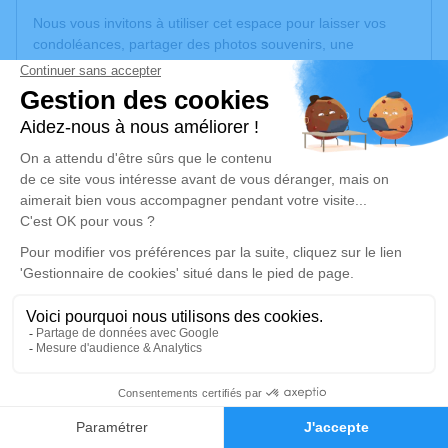
Nous vous invitons à utiliser cet espace pour laisser vos
condoléances, partager des photos souvenirs, une
anecdote ou exprimer vos pensées à travers des poèmes
ou des textes. Cet endroit est un lieu d'expression dédié à
honorer la mémoire de Fabrice COUFFIN.
Un service de plantation d’arbre hommage est
disponible
ici
.
Je rends hommage
Cérémonie religieuse
jeudi 28 mai 2026 à 10h00
Église Agnac de Flagnac
12300 Flagnac
2
Je rends hommage
Faire-part
Hommages