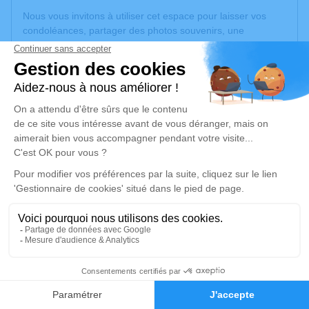
Nous vous invitons à utiliser cet espace pour laisser vos
condoléances, partager des photos souvenirs, une
anecdote ou exprimer vos pensées à travers des poèmes
ou des textes. Cet endroit est un lieu d'expression dédié à
honorer la mémoire d’Elise RICARD.
Un service de plantation d’arbre hommage est
disponible
ici
.
Je rends hommage
Cérémonie religieuse
vendredi 29 mai 2026 à 10h30
Église Saint Roch de Decazeville
12300 Decazeville
4
Je rends hommage
Faire-part
Hommages